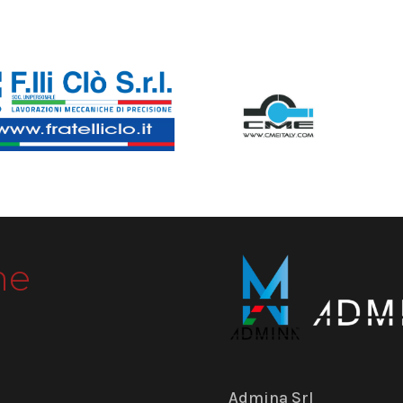
me
Admina Srl