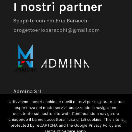
I nostri partner
Scoprite con noi Erio Baracchi
progettoeriobaracchi@gmail.com
Admina Srl
Utilizziamo i nostri cookies e quelli di terzi per migliorare la tua
Via dell’Industria 18 – 41043 Formigine
esperienza dei nostri servizi, analizzando la navigazione
dell'utente sul nostro sito web. Continuando a navigare o
(MO)
chiudendo il banner, accetterai l'uso di tali cookies. This site is
+39 059 574 504
protected by reCAPTCHA and the Google Privacy Policy and
Terms of Service apply.