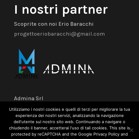
I nostri partner
Scoprite con noi Erio Baracchi
progettoeriobaracchi@gmail.com
Admina Srl
Utilizziamo i nostri cookies e quelli di terzi per migliorare la tua
Via dell’Industria 18 – 41043 Formigine
esperienza dei nostri servizi, analizzando la navigazione
dell'utente sul nostro sito web. Continuando a navigare o
(MO)
chiudendo il banner, accetterai l'uso di tali cookies. This site is
+39 059 574 504
protected by reCAPTCHA and the Google Privacy Policy and