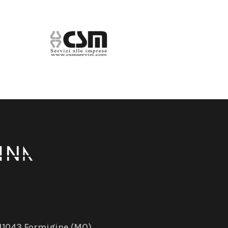
– 41043 Formigine (MO)