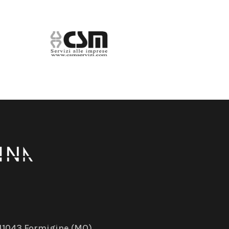
– 41043 Formigine (MO)