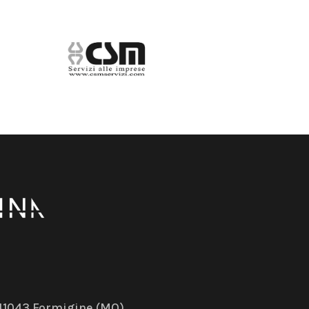
– 41043 Formigine (MO)