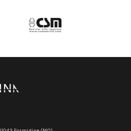
– 41043 Formigine (MO)