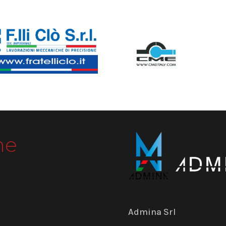
me
Admina Srl