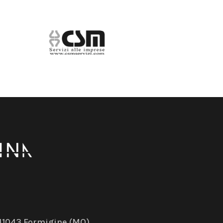
– 41043 Formigine (MO)