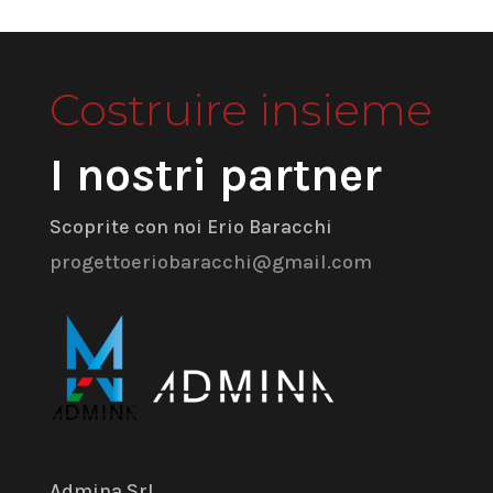
Costruire insieme
I nostri partner
Scoprite con noi Erio Baracchi
progettoeriobaracchi@gmail.com
Admina Srl