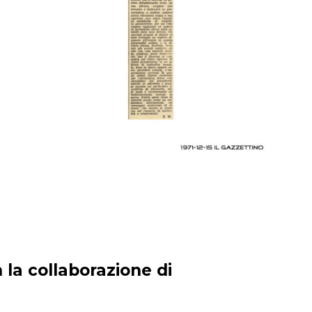
 la collaborazione di