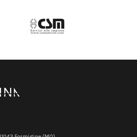
– 41043 Formigine (MO)