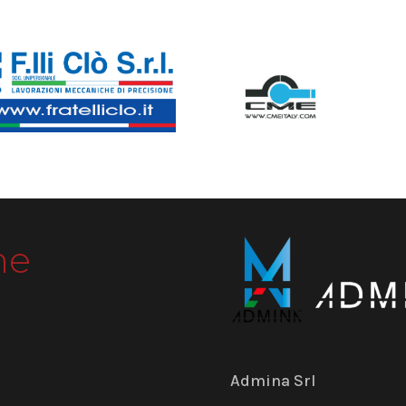
me
Admina Srl