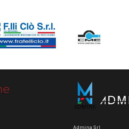
me
Admina Srl